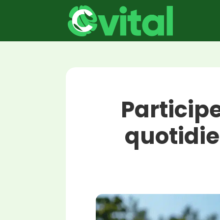
Particip
quotidi