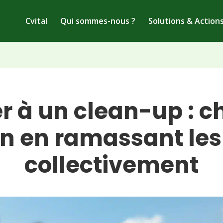
Cvital
Qui sommes-nous ?
Solutions & Action
er à un clean-up : c
en en ramassant les
collectivement