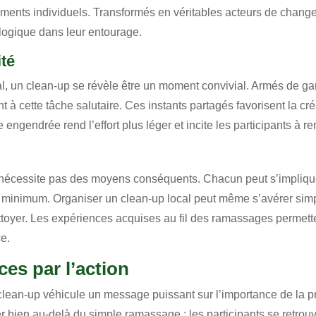
tements individuels. Transformés en véritables acteurs de chang
ogique dans leur entourage.
té
l, un clean-up se révèle être un moment convivial. Armés de ga
à cette tâche salutaire. Ces instants partagés favorisent la créa
ngendrée rend l’effort plus léger et incite les participants à re
 nécessite pas des moyens conséquents. Chacun peut s’implique
minimum. Organiser un clean-up local peut même s’avérer simple
ttoyer. Les expériences acquises au fil des ramassages permettent
ce.
ces par l’action
clean-up véhicule un message puissant sur l’importance de la pr
er bien au-delà du simple ramassage : les participants se retrouv