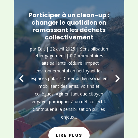
Participer à un clean-up :
changer le quotidien en
ramassant les déchets
collectivement
par
Edit
|
22 avril 2025
|
Sensibilisation
et engagement
| 0 Commentaires
Faits saillants Réduire l'impact
environnemental en nettoyant les
espaces publics. Créer du lien social en
mobilisant des amis, voisins et
collègues. Agir en tant que citoyen
engagé, participant à un défi collectif.
Contribuer à la sensibilisation sur les
enjeux...
LIRE PLUS